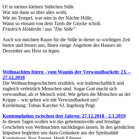
O! in meines kleinen Stübchen Stille
War mir dann so über alles wohl,
Wie im Tempel, war mirs in der Nächte Hülle,
Wann so einsam von dem Turm die Glocke scholl.
Friedrich Hölderlin / aus "Die Stille"
Auch wir möchten Raum für die Stille in dieser so wichtigen Zeit
bieten und freuen uns, Ihnen einige Angebote des Hauses im
Dezember ans Herz zu legen.
Weihnachten feiern - vom Wagnis der Verwundbarkeit: 23. –
27.12.2018
Die Weihnachtsgeschichten erzählen, wie leidenschaftlich und
zugleich verletzlich Menschen sind. Sogar Gott macht sich
verwundbar, als er Mensch wird. Wie gehen die Menschen an der
Krippe – wie gehen wir mit Verwundbarkeit um?
Kursleitung: Tobias Karcher SJ, Ingeborg Prigl
Kontemplation zwischen den Jahren: 27.12.2018 - 2.1.2019
In diesen Tagen wollen wir das geheimnisvolle und freudige
Geschehen von Weihnachten nachklingen lassen. In den geistlichen
Impulsen begleiten uns dazu Gedanken aus der Spiritualität
Kursleitung: Noa Zenger, Heidi Eilinger