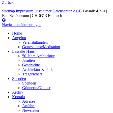
Zurück
Sitemap
Impressum
Disclaimer
Datenschutz
AGB
Lassalle-Haus |
Bad Schönbrunn | CH-6313 Edlibach
Navigation überspringen
Home
Angebot
Veranstaltungen
Gottesdienst/Meditation
Lassalle-Haus
50 Jahre Architektur
Jesuiten
Geschichte
Architektur & Park
Trägerschaft
Spenden
Spenden
Gönnerin/Gönner
Archiv
Kontakt
Adresse
Anfahrt
Newsletter