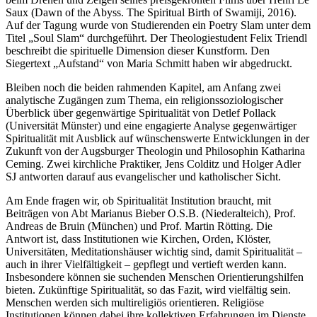
Saux (Dawn of the Abyss. The Spiritual Birth of Swamiji, 2016).
Auf der Tagung wurde von Studierenden ein Poetry Slam unter dem
Titel „Soul Slam“ durchgeführt. Der Theologiestudent Felix Triendl
beschreibt die spirituelle Dimension dieser Kunstform. Den
Siegertext „Aufstand“ von Maria Schmitt haben wir abgedruckt.
Bleiben noch die beiden rahmenden Kapitel, am Anfang zwei
analytische Zugängen zum Thema, ein religionssoziologischer
Überblick über gegenwärtige Spiritualität von Detlef Pollack
(Universität Münster) und eine engagierte Analyse gegenwärtiger
Spiritualität mit Ausblick auf wünschenswerte Entwicklungen in der
Zukunft von der Augsburger Theologin und Philosophin Katharina
Ceming. Zwei kirchliche Praktiker, Jens Colditz und Holger Adler
SJ antworten darauf aus evangelischer und katholischer Sicht.
Am Ende fragen wir, ob Spiritualität Institution braucht, mit
Beiträgen von Abt Marianus Bieber O.S.B. (Niederalteich), Prof.
Andreas de Bruin (München) und Prof. Martin Rötting. Die
Antwort ist, dass Institutionen wie Kirchen, Orden, Klöster,
Universitäten, Meditationshäuser wichtig sind, damit Spiritualität –
auch in ihrer Vielfältigkeit – gepflegt und vertieft werden kann.
Insbesondere können sie suchenden Menschen Orientierungshilfen
bieten. Zukünftige Spiritualität, so das Fazit, wird vielfältig sein.
Menschen werden sich multireligiös orientieren. Religiöse
Institutionen können dabei ihre kollektiven Erfahrungen im Dienste