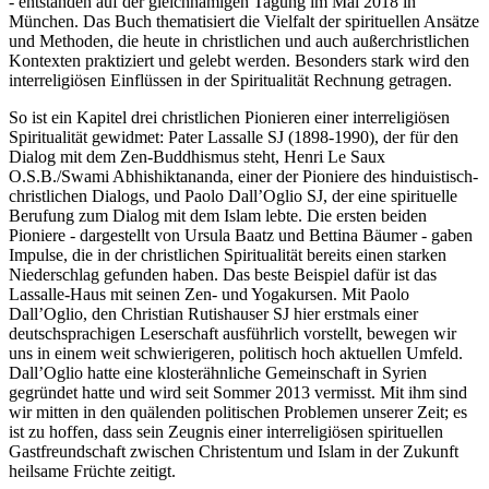
- entstanden auf der gleichnamigen Tagung im Mai 2018 in
München. Das Buch thematisiert die Vielfalt der spirituellen Ansätze
und Methoden, die heute in christlichen und auch außerchristlichen
Kontexten praktiziert und gelebt werden. Besonders stark wird den
interreligiösen Einflüssen in der Spiritualität Rechnung getragen.
So ist ein Kapitel drei christlichen Pionieren einer interreligiösen
Spiritualität gewidmet: Pater Lassalle SJ (1898-1990), der für den
Dialog mit dem Zen-Buddhismus steht, Henri Le Saux
O.S.B./Swami Abhishiktananda, einer der Pioniere des hinduistisch-
christlichen Dialogs, und Paolo Dall’Oglio SJ, der eine spirituelle
Berufung zum Dialog mit dem Islam lebte. Die ersten beiden
Pioniere - dargestellt von Ursula Baatz und Bettina Bäumer - gaben
Impulse, die in der christlichen Spiritualität bereits einen starken
Niederschlag gefunden haben. Das beste Beispiel dafür ist das
Lassalle-Haus mit seinen Zen- und Yogakursen. Mit Paolo
Dall’Oglio, den Christian Rutishauser SJ hier erstmals einer
deutschsprachigen Leserschaft ausführlich vorstellt, bewegen wir
uns in einem weit schwierigeren, politisch hoch aktuellen Umfeld.
Dall’Oglio hatte eine klosterähnliche Gemeinschaft in Syrien
gegründet hatte und wird seit Sommer 2013 vermisst. Mit ihm sind
wir mitten in den quälenden politischen Problemen unserer Zeit; es
ist zu hoffen, dass sein Zeugnis einer interreligiösen spirituellen
Gastfreundschaft zwischen Christentum und Islam in der Zukunft
heilsame Früchte zeitigt.