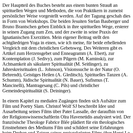
Der Hauptteil des Buches besteht aus einem bunten Strauß an
spirituellen Wegen und Methoden, die von Praktikern in zumeist
persönlicher Weise vorgestellt werden. Auf der Tagung geschah dies
in Form von Workshops. Die beiden Jesuiten Stefan Bauberger und
Bruno Brantschen geben Einblick in ihre spirituellen Wege, ersterer
in seinen Zugang zum Zen, und der zweite in seine Praxis der
Ignatianischen Exerzitien. Mein eigener Beitrag stellt den
achtgliedrigen Yoga in einen, wie ich meine, für beide erhellenden
Vergleich mit dem christlichen Gebetsweg. Des Weiteren gibt es
Artikel zum Herzensgebet und Enneagramm (A. Ebert), zur
Kontemplation (J. Sedivy), zum Pilgern (M. Kaminski), zur
Achtsamkeit als säkularer Spiritualität (M. Seitlinger), zu
Jahreskreisritualen (L. Johnson), Visionssuche in der Natur (O.
Behrendt), Geistiges Heilen (A. Gleditsch), Spirituelles Tanzen (A.
Schumm), Jüdische Spiritualität (N. Bauer), Sufismus (T.
Mancinelli), Mantragesang (C. Pils) und christlicher
Gemeindespiritualität (S. Deininger).
In einem Kapitel zu medialen Zugängen finden sich Aufsätze zum
Film und Poetry Slam. Christof Wolf SJ beschreibt Idee und
Ausarbeitung seines Films über Pater Lassalle, der daraufhin von
der Religionswissenschaftlerin Olra Havenetidis analysiert wird. Der
französische Theologe Fabrice Blée plädiert für ein theologisches
Ernstnehmen des Mediums Film und schildert seine Erfahrungen
beim Drehen und Zeigen seines preisgekrönten Films über Henri Le