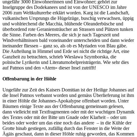
ungefähr 3000 Einwohnerinnen und Einwohner; gehört zur
Inselgruppe des Dodekanees und ist von der UNESCO im Jahre
2006 zum Weltkulturerbe erklärt worden. Karg ist die Landschaft,
vulkanischen Ursprungs die Hügelzüge, buschig verwachsen, üppig
und wohlriechend die Macchia, blühende Oleanderbüsche und
überbordend rote Geraniensträucher an Strassen und Plätzen tunken
die Sinne. Farben des Meeres, die sich je nach Tageszeit und
Windverhältnissen bald voneinander unterscheiden und dann wieder
ineinander fliessen – ganz so, als ob es Myriaden von Blau gäbe.
Die Aufteilung in Himmel und Erde sei nicht die richtige Art, eine
Ganzheit zu betrachten, schrieb Wieslawa Szymborska, die
polnische Lyrikerin und Literaturnobelpreisträgerin. Wie sehr dies
auf Patmos und den «Atem» dieser Insel zutrifft!
Offenbarung in der Höhle
Ungefähr zur Zeit des Kaisers Domitian ist der Heilige Johannes auf
die Insel Patmos verbannt worden und gemäss Überlieferung ist ihm
in einer Höhle die Johannes-Apokalypse offenbart worden. Unter
Bäumen einige Texte aus der Offenbarung gemeinsam gelesen,
dann vielleicht mit Textfragmenten oder mit der wuchtigen Dynamik
des Textes oder mit der Bitte um Gnade oder Klarheit – oder um
beides oder weder um das eine noch das andere – in die Kühle der
Grotte hinab gestiegen, zufällig durch das Fenster in die Weite der
Ägäis geschaut, dann in dieser Höhle ruhig geworden, das Kommen