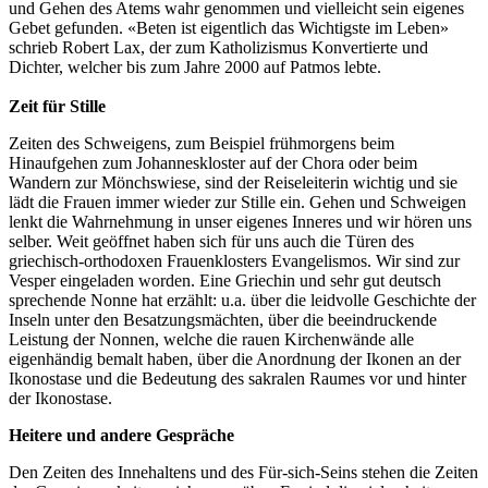
und Gehen des Atems wahr genommen und vielleicht sein eigenes
Gebet gefunden. «Beten ist eigentlich das Wichtigste im Leben»
schrieb Robert Lax, der zum Katholizismus Konvertierte und
Dichter, welcher bis zum Jahre 2000 auf Patmos lebte.
Zeit für Stille
Zeiten des Schweigens, zum Beispiel frühmorgens beim
Hinaufgehen zum Johanneskloster auf der Chora oder beim
Wandern zur Mönchswiese, sind der Reiseleiterin wichtig und sie
lädt die Frauen immer wieder zur Stille ein. Gehen und Schweigen
lenkt die Wahrnehmung in unser eigenes Inneres und wir hören uns
selber. Weit geöffnet haben sich für uns auch die Türen des
griechisch-orthodoxen Frauenklosters Evangelismos. Wir sind zur
Vesper eingeladen worden. Eine Griechin und sehr gut deutsch
sprechende Nonne hat erzählt: u.a. über die leidvolle Geschichte der
Inseln unter den Besatzungsmächten, über die beeindruckende
Leistung der Nonnen, welche die rauen Kirchenwände alle
eigenhändig bemalt haben, über die Anordnung der Ikonen an der
Ikonostase und die Bedeutung des sakralen Raumes vor und hinter
der Ikonostase.
Heitere und andere Gespräche
Den Zeiten des Innehaltens und des Für-sich-Seins stehen die Zeiten