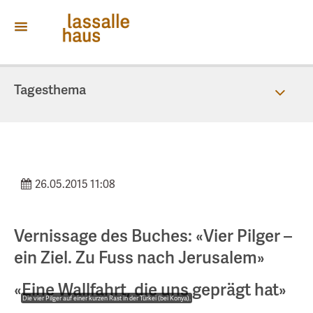
Tagesthema
Themen
Magazin
26.05.2015 11:08
Vernissage des Buches: «Vier Pilger –
ein Ziel. Zu Fuss nach Jerusalem»
«Eine Wallfahrt, die uns geprägt hat»
Die vier Pilger auf einer kurzen Rast in der Türkei (bei Konya).