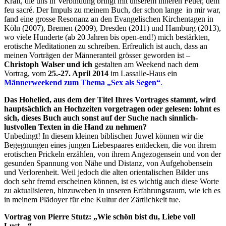
Kraft, die uns in Verbindung bringt mit unserem inneren Feuer, dem
feu sacré. Der Impuls zu meinem Buch, der schon lange in mir war,
fand eine grosse Resonanz an den Evangelischen Kirchentagen in
Köln (2007), Bremen (2009), Dresden (2011) und Hamburg (2013),
wo viele Hunderte (ab 20 Jahren bis open-end!) mich bestärkten,
erotische Meditationen zu schreiben. Erfreulich ist auch, dass an
meinen Vorträgen der Männeranteil grösser geworden ist –
Christoph Walser und ich
gestalten am Weekend nach dem
Vortrag, vom
25.-27. April 2014
im Lassalle-Haus ein
Männerweekend zum Thema „Sex als Segen“
.
Das Hohelied, aus dem der Titel Ihres Vortrages stammt, wird
hauptsächlich an Hochzeiten vorgetragen oder gelesen: lohnt es
sich, dieses Buch auch sonst auf der Suche nach sinnlich-
lustvollen Texten in die Hand zu nehmen?
Unbedingt! In diesem kleinen biblischen Juwel können wir die
Begegnungen eines jungen Liebespaares entdecken, die von ihrem
erotischen Prickeln erzählen, von ihrem Angezogensein und von der
gesunden Spannung von Nähe und Distanz, von Aufgehobensein
und Verlorenheit. Weil jedoch die alten orientalischen Bilder uns
doch sehr fremd erscheinen können, ist es wichtig auch diese Worte
zu aktualisieren, hinzuweben in unseren Erfahrungsraum, wie ich es
in meinem Plädoyer für eine Kultur der Zärtlichkeit tue.
Vortrag von Pierre Stutz: „Wie schön bist du, Liebe voll
Lust…“