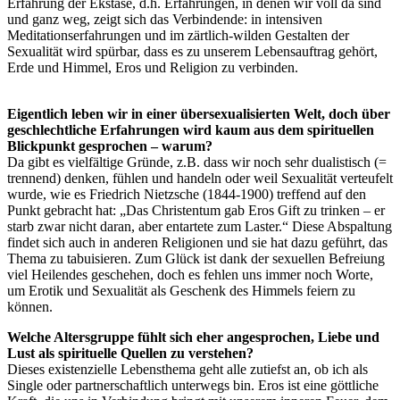
Erfahrung der Ekstase, d.h. Erfahrungen, in denen wir voll da sind
und ganz weg, zeigt sich das Verbindende: in intensiven
Meditationserfahrungen und im zärtlich-wilden Gestalten der
Sexualität wird spürbar, dass es zu unserem Lebensauftrag gehört,
Erde und Himmel, Eros und Religion zu verbinden.
Eigentlich leben wir in einer übersexualisierten Welt, doch über
geschlechtliche Erfahrungen wird kaum aus dem spirituellen
Blickpunkt gesprochen – warum?
Da gibt es vielfältige Gründe, z.B. dass wir noch sehr dualistisch (=
trennend) denken, fühlen und handeln oder weil Sexualität verteufelt
wurde, wie es Friedrich Nietzsche (1844-1900) treffend auf den
Punkt gebracht hat: „Das Christentum gab Eros Gift zu trinken – er
starb zwar nicht daran, aber entartete zum Laster.“ Diese Abspaltung
findet sich auch in anderen Religionen und sie hat dazu geführt, das
Thema zu tabuisieren. Zum Glück ist dank der sexuellen Befreiung
viel Heilendes geschehen, doch es fehlen uns immer noch Worte,
um Erotik und Sexualität als Geschenk des Himmels feiern zu
können.
Welche Altersgruppe fühlt sich eher angesprochen, Liebe und
Lust als spirituelle Quellen zu verstehen?
Dieses existenzielle Lebensthema geht alle zutiefst an, ob ich als
Single oder partnerschaftlich unterwegs bin. Eros ist eine göttliche