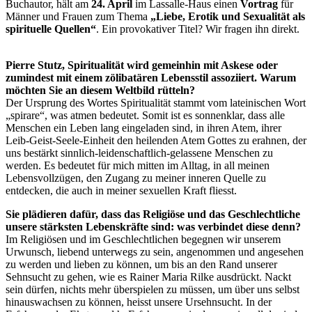
Buchautor, hält am
24. April
im Lassalle-Haus einen
Vortrag
für
Männer und Frauen zum Thema
„Liebe, Erotik und Sexualität als
spirituelle Quellen“
. Ein provokativer Titel? Wir fragen ihn direkt.
Pierre Stutz, Spiritualität wird gemeinhin mit Askese oder
zumindest mit einem zölibatären Lebensstil assoziiert. Warum
möchten Sie an diesem Weltbild rütteln?
Der Ursprung des Wortes Spiritualität stammt vom lateinischen Wort
„spirare“, was atmen bedeutet. Somit ist es sonnenklar, dass alle
Menschen ein Leben lang eingeladen sind, in ihren Atem, ihrer
Leib-Geist-Seele-Einheit den heilenden Atem Gottes zu erahnen, der
uns bestärkt sinnlich-leidenschaftlich-gelassene Menschen zu
werden. Es bedeutet für mich mitten im Alltag, in all meinen
Lebensvollzügen, den Zugang zu meiner inneren Quelle zu
entdecken, die auch in meiner sexuellen Kraft fliesst.
Sie plädieren dafür, dass das Religiöse und das Geschlechtliche
unsere stärksten Lebenskräfte sind: was verbindet diese denn?
Im Religiösen und im Geschlechtlichen begegnen wir unserem
Urwunsch, liebend unterwegs zu sein, angenommen und angesehen
zu werden und lieben zu können, um bis an den Rand unserer
Sehnsucht zu gehen, wie es Rainer Maria Rilke ausdrückt. Nackt
sein dürfen, nichts mehr überspielen zu müssen, um über uns selbst
hinauswachsen zu können, heisst unsere Ursehnsucht. In der