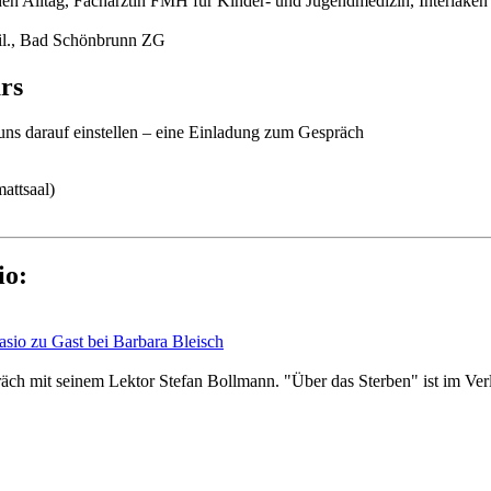
ichen Alltag, Fachärztin FMH für Kinder- und Jugendmedizin, Interlaken
hil., Bad Schönbrunn ZG
rs
uns darauf einstellen – eine Einladung zum Gespräch
attsaal)
io:
asio zu Gast bei Barbara Bleisch
räch mit seinem Lektor Stefan Bollmann. "Über das Sterben" ist im Ve