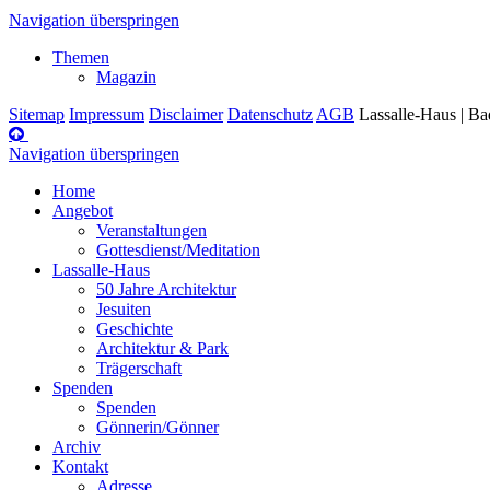
Navigation überspringen
Themen
Magazin
Sitemap
Impressum
Disclaimer
Datenschutz
AGB
Lassalle-Haus | B
Navigation überspringen
Home
Angebot
Veranstaltungen
Gottesdienst/Meditation
Lassalle-Haus
50 Jahre Architektur
Jesuiten
Geschichte
Architektur & Park
Trägerschaft
Spenden
Spenden
Gönnerin/Gönner
Archiv
Kontakt
Adresse