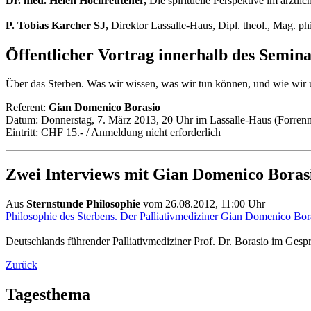
Dr. med. Helen Hochreutener,
Die spirituelle Perspektive im ärztl
P. Tobias Karcher SJ,
Direktor Lassalle-Haus, Dipl. theol., Mag. p
Öffentlicher Vortrag innerhalb des Semina
Über das Sterben. Was wir wissen, was wir tun können, und wie wir 
Referent:
Gian Domenico Borasio
Datum: Donnerstag, 7. März 2013, 20 Uhr im Lassalle-Haus (Forrenm
Eintritt: CHF 15.- / Anmeldung nicht erforderlich
Zwei Interviews mit Gian Domenico Boras
Aus
Sternstunde Philosophie
vom 26.08.2012, 11:00 Uhr
Philosophie des Sterbens. Der Palliativmediziner Gian Domenico Bor
Deutschlands führender Palliativmediziner Prof. Dr. Borasio im Gesp
Zurück
Tagesthema